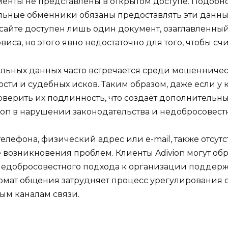
енты не представлены в открытом доступе. Подобн
льные обменники обязаны предоставлять эти данны
 сайте доступен лишь один документ, озаглавленный
иса, но этого явно недостаточно для того, чтобы с
иальных данных часто встречается среди мошенничес
ности и судебных исков. Таким образом, даже если
оверить их подлинность, что создаёт дополнительн
ion в нарушении законодательства и недобросовест
елефона, физический адрес или e-mail, также отсутс
 возникновения проблем. Клиенты Adivion могут обра
 недобросовестного подхода к организации поддерж
ат общения затрудняет процесс урегулирования сп
ым каналам связи.