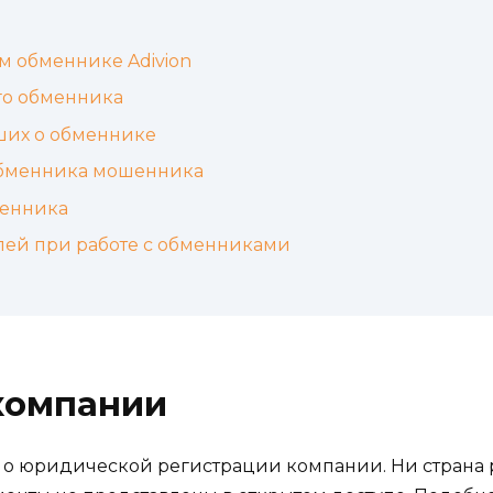
 обменнике Adivion
го обменника
ших о обменнике
обменника мошенника
менника
ей при работе с обменниками
компании
ия о юридической регистрации компании. Ни страна 