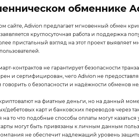
енническом обменнике Ad
 сайте, Adivion предлагает мгновенный обмен крип
аявляется круглосуточная работа и поддержка попу
более пристальный взгляд на этот проект выявляет 
пользователей.
март-контрактов не гарантирует безопасности транза
ен и сертифицирован, чего Adivion не предоставляе
 говорить о безопасности и надёжности обменов не
н криптовалют на фиатные деньги, но на данный мом
/дебетовых карт и банковских переводов через так
 на то что подобные способы оплаты могут казатьс
карты могут быть привязаны к личным данным пользо
компания не обеспечит надлежащий уровень защи