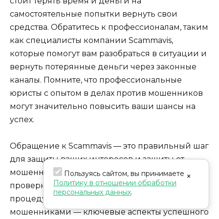
стоит терять время и деньги на
самостоятельные попытки вернуть свои
средства. Обратитесь к профессионалам, таким
как специалисты компании Scammavis,
которые помогут вам разобраться в ситуации и
вернуть потерянные деньги через законные
каналы. Помните, что профессиональные
юристы с опытом в делах против мошенников
могут значительно повысить ваши шансы на
успех.
Обращение к Scammavis — это правильный шаг
для защиты ваших интересов и защиты от
мошенников. Помните, что тщательная
Пользуясь сайтом, вы принимаете
×
Политику в отношении обработки
проверка, соблюдение всех юридических
персональных данных
.
процедур и грамотное обращение с
мошенниками — ключевые аспекты успешного