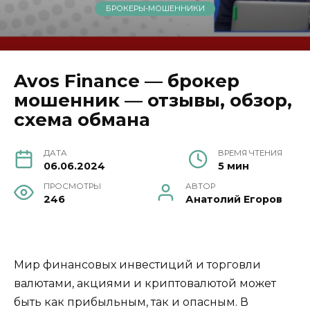
БРОКЕРЫ-МОШЕННИКИ
Avos Finance — брокер
мошенник — отзывы, обзор,
схема обмана
ДАТА
ВРЕМЯ ЧТЕНИЯ
06.06.2024
5 мин
ПРОСМОТРЫ
АВТОР
246
Анатолий Егоров
Мир финансовых инвестиций и торговли
валютами, акциями и криптовалютой может
быть как прибыльным, так и опасным. В