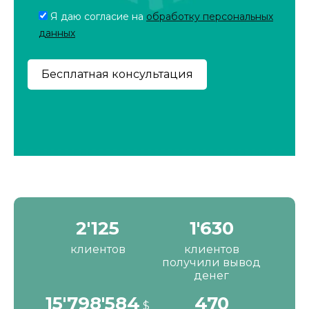
Я даю согласие на
обработку персональных
данных
2'190
1'680
клиентов
клиентов
получили вывод
денег
16'287'200
484
$