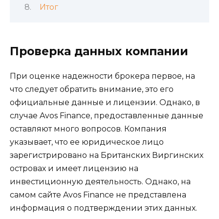
Итог
Проверка данных компании
При оценке надежности брокера первое, на
что следует обратить внимание, это его
официальные данные и лицензии. Однако, в
случае Avos Finance, предоставленные данные
оставляют много вопросов. Компания
указывает, что ее юридическое лицо
зарегистрировано на Британских Виргинских
островах и имеет лицензию на
инвестиционную деятельность. Однако, на
самом сайте Avos Finance не представлена
информация о подтверждении этих данных.