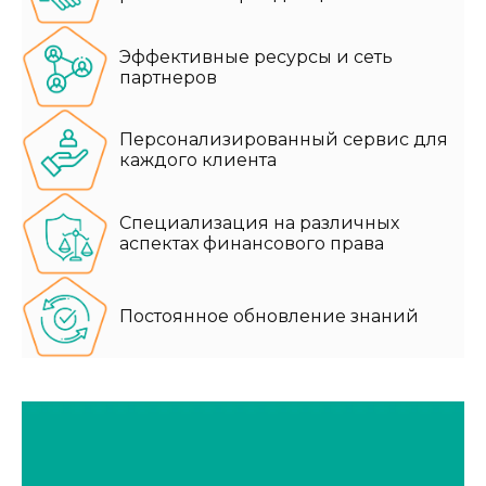
Эффективные ресурсы и сеть
партнеров
Персонализированный сервис для
каждого клиента
Специализация на различных
аспектах финансового права
Постоянное обновление знаний