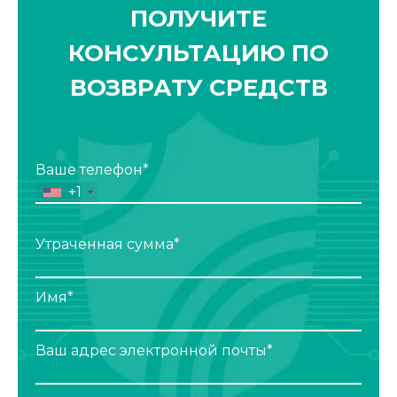
ПОЛУЧИТЕ
КОНСУЛЬТАЦИЮ ПО
ВОЗВРАТУ СРЕДСТВ
Ваше телефон*
+1
Утраченная сумма*
Имя*
Ваш адрес электронной почты*