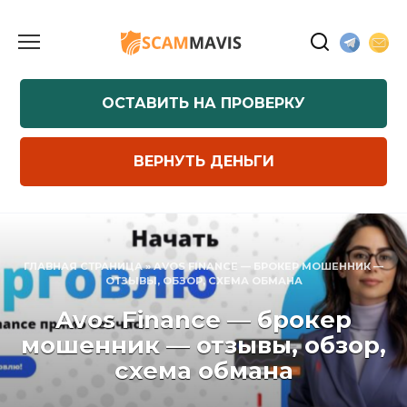
Перейти
к
содержанию
ОСТАВИТЬ НА ПРОВЕРКУ
ВЕРНУТЬ ДЕНЬГИ
ГЛАВНАЯ СТРАНИЦА
»
AVOS FINANCE — БРОКЕР МОШЕННИК —
ОТЗЫВЫ, ОБЗОР, СХЕМА ОБМАНА
Avos Finance — брокер
мошенник — отзывы, обзор,
схема обмана