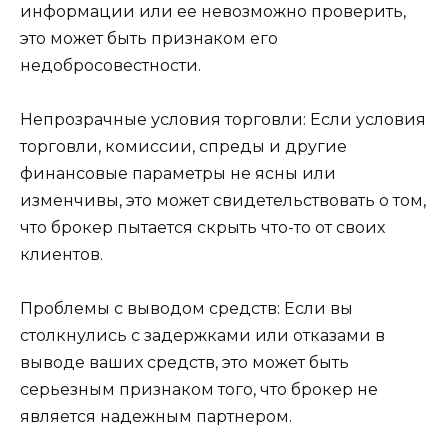
информации или ее невозможно проверить,
это может быть признаком его
недобросовестности.
Непрозрачные условия торговли: Если условия
торговли, комиссии, спреды и другие
финансовые параметры не ясны или
изменчивы, это может свидетельствовать о том,
что брокер пытается скрыть что-то от своих
клиентов.
Проблемы с выводом средств: Если вы
столкнулись с задержками или отказами в
выводе ваших средств, это может быть
серьезным признаком того, что брокер не
является надежным партнером.