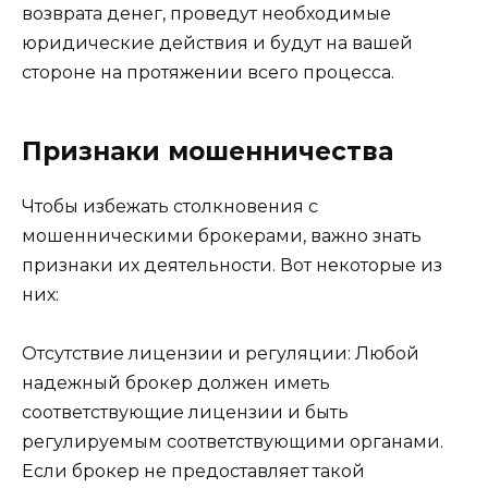
возврата денег, проведут необходимые
юридические действия и будут на вашей
стороне на протяжении всего процесса.
Признаки мошенничества
Чтобы избежать столкновения с
мошенническими брокерами, важно знать
признаки их деятельности. Вот некоторые из
них:
Отсутствие лицензии и регуляции: Любой
надежный брокер должен иметь
соответствующие лицензии и быть
регулируемым соответствующими органами.
Если брокер не предоставляет такой