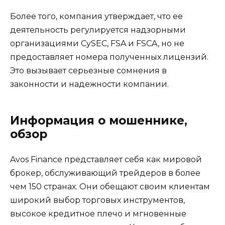
Более того, компания утверждает, что ее
деятельность регулируется надзорными
организациями CySEC, FSA и FSCA, но не
предоставляет номера полученных лицензий.
Это вызывает серьезные сомнения в
законности и надежности компании.
Информация о мошеннике,
обзор
Avos Finance представляет себя как мировой
брокер, обслуживающий трейдеров в более
чем 150 странах. Они обещают своим клиентам
широкий выбор торговых инструментов,
высокое кредитное плечо и мгновенные