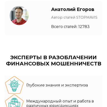
Анатолий Егоров
Автор статей STOPMAVIS
Всего статей: 12783
ЭКСПЕРТЫ В РАЗОБЛАЧЕНИИ
ФИНАНСОВЫХ МОШЕННИЧЕСТВ
Глубокие знания и экспертиза
Международный опыт и работа в
различных юрисдикциях