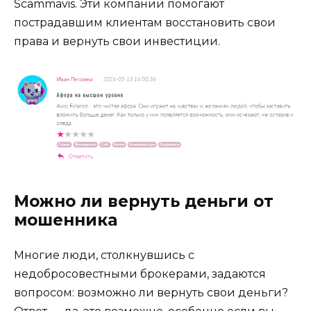
Scammavis. Эти компании помогают
пострадавшим клиентам восстановить свои
права и вернуть свои инвестиции.
Можно ли вернуть деньги от
мошенника
Многие люди, столкнувшись с
недобросовестными брокерами, задаются
вопросом: возможно ли вернуть свои деньги?