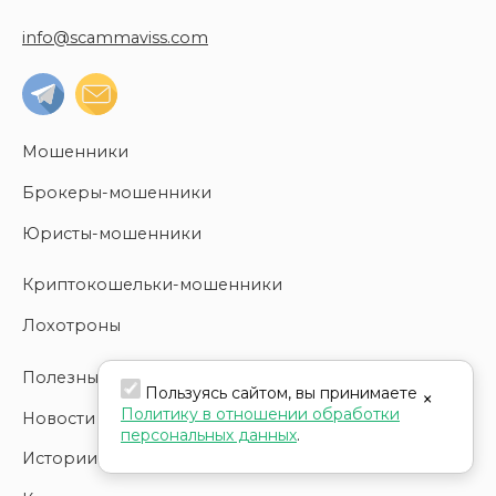
info@scammaviss.com
Мошенники
Брокеры-мошенники
Юристы-мошенники
Криптокошельки-мошенники
Лохотроны
Полезные статьи
Пользуясь сайтом, вы принимаете
×
Политику в отношении обработки
Новости
персональных данных
.
Истории