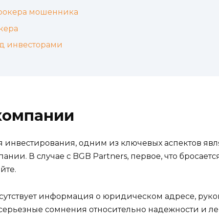
брокера мошенника
кера
ед инвесторами
компании
ля инвестирования, одним из ключевых аспектов яв
и. В случае с BGB Partners, первое, что бросается 
йте.
отсутствует информация о юридическом адресе, рук
 серьезные сомнения относительно надежности и л