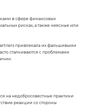
иками в сфере финансовых
альных рисках, а также неясные или
 Partners привлекала их фальшивыми
асто сталкиваются с проблемами
ичин.
тся на недобросовестные практики
тствие реакции со стороны