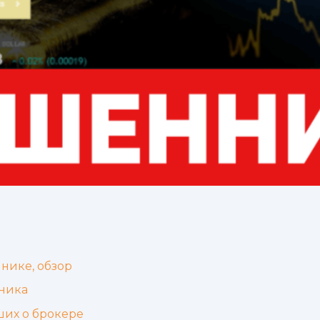
нике, обзор
ника
ших о брокере