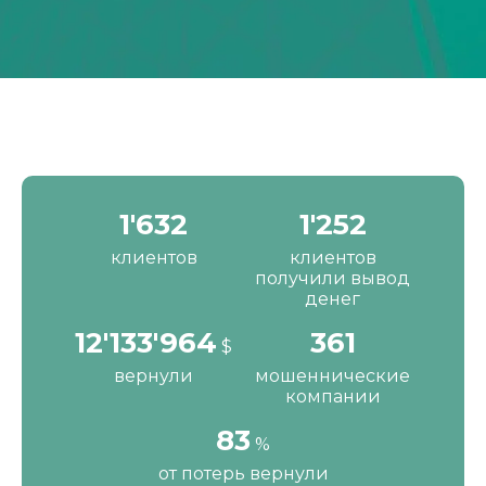
2'190
1'680
клиентов
клиентов
получили вывод
денег
16'287'200
484
$
вернули
мошеннические
компании
111
%
от потерь вернули