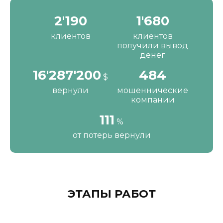
2'190
1'680
клиентов
клиентов
получили вывод
денег
16'287'200
484
$
вернули
мошеннические
компании
111
%
от потерь вернули
ЭТАПЫ РАБОТ