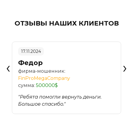
ОТЗЫВЫ НАШИХ КЛИЕНТОВ
17.11.2024
‹
›
Федор
фирма-мошенник:
FinProMegaCompany
сумма:
500000$
"Ребята помогли вернуть деньги.
с
Большое спасибо."