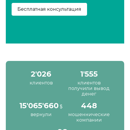
2'190
1'680
клиентов
клиентов
получили вывод
денег
16'287'200
484
$
вернули
мошеннические
компании