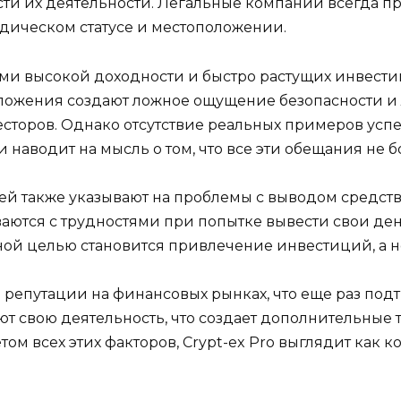
ти их деятельности. Легальные компании всегда п
дическом статусе и местоположении.
ями высокой доходности и быстро растущих инвести
ложения создают ложное ощущение безопасности и ле
торов. Однако отсутствие реальных примеров ус
наводит на мысль о том, что все эти обещания не 
й также указывают на проблемы с выводом средств.
аются с трудностями при попытке вывести свои ден
ой целью становится привлечение инвестиций, а не
ой репутации на финансовых рынках, что еще раз под
 свою деятельность, что создает дополнительные 
етом всех этих факторов, Crypt-ex Pro выглядит как