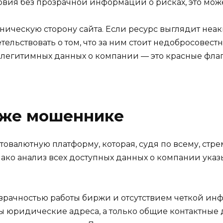
вия без прозрачной информации о рисках, это мож
хническую сторону сайта. Если ресурс выглядит неа
ельствовать о том, что за ним стоит недобросовест
 легитимных данных о компании — это красные флаги
рже мошеннике
птовалютную платформу, которая, судя по всему, стр
ако анализ всех доступных данных о компании указ
рачностью работы биржи и отсутствием четкой инф
ы юридические адреса, а только общие контактные 