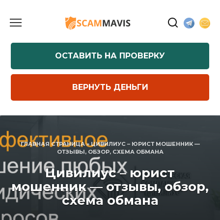
Перейти
к
содержанию
ОСТАВИТЬ НА ПРОВЕРКУ
ВЕРНУТЬ ДЕНЬГИ
ГЛАВНАЯ СТРАНИЦА
»
ЦИВИЛИУС – ЮРИСТ МОШЕННИК —
ОТЗЫВЫ, ОБЗОР, СХЕМА ОБМАНА
Цивилиус – юрист
мошенник — отзывы, обзор,
схема обмана