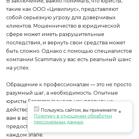
В заключение, важно понимать, что юристы,
такие как ООО «Цивилиус», представляют
собой серьезную угрозу для доверчивых
клиентов. Мошенничество в юридической
сфере может иметь разрушительные
последствия, и вернуть свои средства может
быть сложно. Однако с помощью специалистов
компании Scammavis у вас есть реальный шанс
на успех.
Обращение к профессионалам — это не просто
разумный шаг, а необходимость. Опытные
юристы Scammavis знают, как правильно
действовать в таких ситуациях, и могут помочь
Пользуясь сайтом, вы принимаете
×
Политику в отношении обработки
вам в возвращении ваших средств,
персональных данных
.
предоставляя всестороннюю поддержку на
каждом этапе.