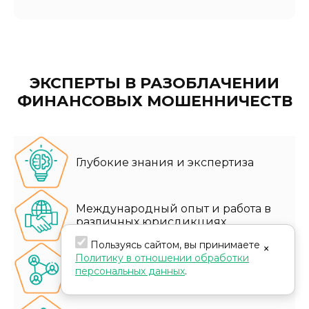
ЭКСПЕРТЫ В РАЗОБЛАЧЕНИИ
ФИНАНСОВЫХ МОШЕННИЧЕСТВ
Глубокие знания и экспертиза
Международный опыт и работа в
различных юрисдикциях
Пользуясь сайтом, вы принимаете
×
Политику в отношении обработки
Эффективные ресурсы и сеть
персональных данных
.
партнеров