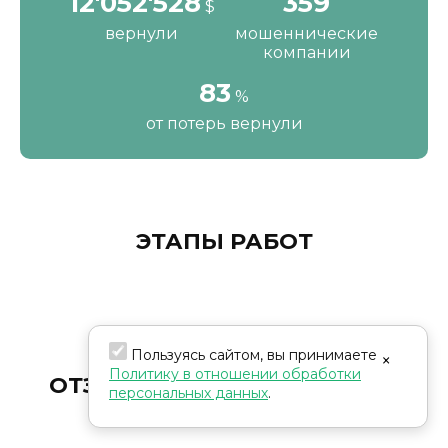
16'287'200
484
$
вернули
мошеннические
компании
111
%
от потерь вернули
ЭТАПЫ РАБОТ
Пользуясь сайтом, вы принимаете
×
Политику в отношении обработки
ОТЗЫВЫ НАШИХ КЛИЕНТОВ
персональных данных
.