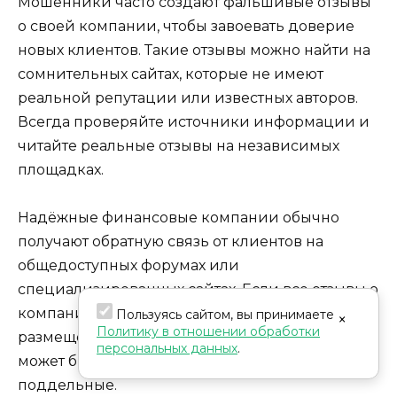
Мошенники часто создают фальшивые отзывы
о своей компании, чтобы завоевать доверие
новых клиентов. Такие отзывы можно найти на
сомнительных сайтах, которые не имеют
реальной репутации или известных авторов.
Всегда проверяйте источники информации и
читайте реальные отзывы на независимых
площадках.
Надёжные финансовые компании обычно
получают обратную связь от клиентов на
общедоступных форумах или
специализированных сайтах. Если все отзывы о
компании исключительно положительные и
Пользуясь сайтом, вы принимаете
×
Политику в отношении обработки
размещены на неизвестных платформах — это
персональных данных
.
может быть признаком того, что они
поддельные.