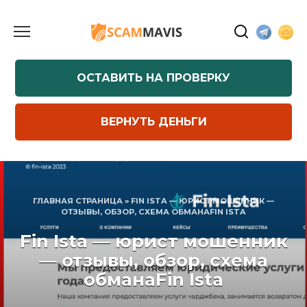
Перейти
к
содержанию
ОСТАВИТЬ НА ПРОВЕРКУ
ВЕРНУТЬ ДЕНЬГИ
ГЛАВНАЯ СТРАНИЦА
»
FIN ISTA — ЮРИСТ МОШЕННИК —
ОТЗЫВЫ, ОБЗОР, СХЕМА ОБМАНАFIN ISTA
Fin Ista — юрист мошенник
— отзывы, обзор, схема
обманаFin Ista