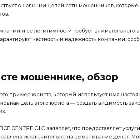
ьствует о наличии целой сети мошенников, которы
тов.
мпании и ее легитимности требует внимательного а
арантируют честность и надежность компании, особ
сте мошеннике, обзор
— это пример юриста, который использует имя наст
овная цель этого юриста — создать видимость зако
их.
E CENTRE C.I.C. заявляет, что предоставляет услуги
аправлена исключительно на выманивание денег. М