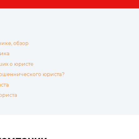
ике, обзор
ника
ших о юристе
мошеннического юриста?
ста
юриста