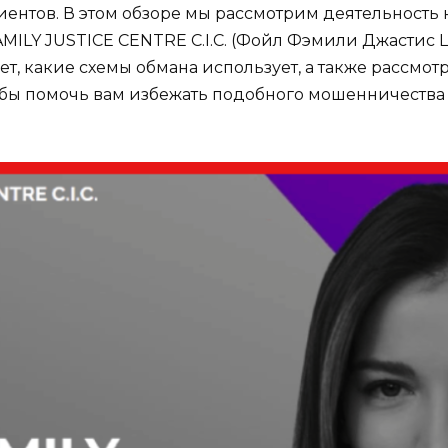
ентов. В этом обзоре мы рассмотрим деятельность 
ILY JUSTICE CENTRE C.I.C. (Фойл Фэмили Джастис Цен
ует, какие схемы обмана использует, а также рассмо
тобы помочь вам избежать подобного мошенничества