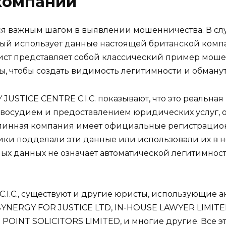
компании
я важным шагом в выявлении мошенничества. В слу
оторый использует данные настоящей британской ко
юрист представляет собой классический пример мош
 чтобы создать видимость легитимности и обманут
USTICE CENTRE C.I.C. показывают, что это реальная
авосудием и предоставлением юридических услуг, 
длинная компания имеет официальные регистрацио
и подделали эти данные или использовали их в не
ых данных не означает автоматической легитимност
.I.C., существуют и другие юристы, использующие 
SYNERGY FOR JUSTICE LTD, IN-HOUSE LAWYER LIMITE
POINT SOLICITORS LIMITED, и многие другие. Все э