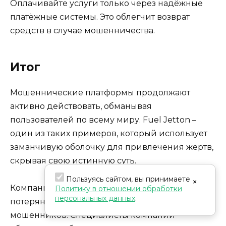
Оплачивайте услуги только через надёжные
платёжные системы. Это облегчит возврат
средств в случае мошенничества.
Итог
Мошеннические платформы продолжают
активно действовать, обманывая
пользователей по всему миру. Fuel Jetton –
один из таких примеров, который использует
заманчивую оболочку для привлечения жертв,
скрывая свою истинную суть.
Пользуясь сайтом, вы принимаете
×
Компания Scammavis помогает вернуть деньги,
Политику в отношении обработки
персональных данных
.
потерянные в результате действий
мошенников. Специалисты компании