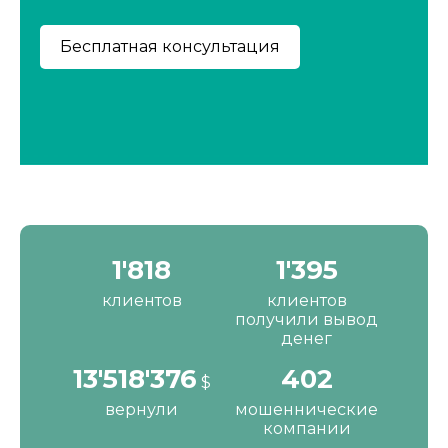
2'190
1'680
клиентов
клиентов
получили вывод
денег
16'287'200
484
$
вернули
мошеннические
компании