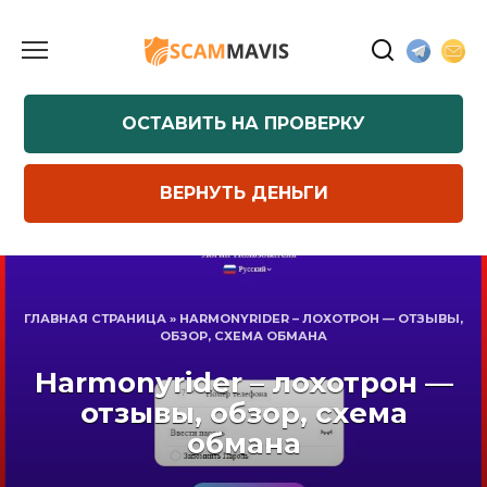
Перейти
к
содержанию
ОСТАВИТЬ НА ПРОВЕРКУ
ВЕРНУТЬ ДЕНЬГИ
ГЛАВНАЯ СТРАНИЦА
»
HARMONYRIDER – ЛОХОТРОН — ОТЗЫВЫ,
ОБЗОР, СХЕМА ОБМАНА
Harmonyrider – лохотрон —
отзывы, обзор, схема
обмана