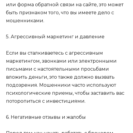
или форма обратной связи на сайте, это может
быть признаком того, что вы имеете дело с
мошенниками.
5. Агрессивный маркетинг и давление
Если вы сталкиваетесь с агрессивным
маркетингом, звонками или электронными
письмами с настоятельными просьбами
вложить деньги, это также должно вызвать
подозрения. Мошенники часто используют
психологические приемы, чтобы заставить вас
поторопиться с инвестициями.
6. Негативные отзывы и жалобы