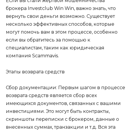
Если вы стали жертвой мошенничества
брокера Investclub Win Win, важно знать, что
вернуть свои деньги возможно. Существует
несколько эффективных способов, которые
могут помочь вам в этом процессе, особенно
если вы обратитесь за помощью к
специалистам, таким как юридическая
компания Scammavis.
Этапы возврата средств
Сбор документации: Первым шагом в процессе
возврата средств является сбор всех
имеющихся документов, связанных с вашими
инвестициями. Это могут быть контракты,
скриншоты переписки с брокером, данные о
внесенных суммах, транзакции и т.д. Вся эта