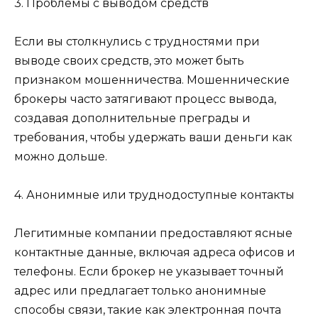
3. Проблемы с выводом средств
Если вы столкнулись с трудностями при
выводе своих средств, это может быть
признаком мошенничества. Мошеннические
брокеры часто затягивают процесс вывода,
создавая дополнительные преграды и
требования, чтобы удержать ваши деньги как
можно дольше.
4. Анонимные или труднодоступные контакты
Легитимные компании предоставляют ясные
контактные данные, включая адреса офисов и
телефоны. Если брокер не указывает точный
адрес или предлагает только анонимные
способы связи, такие как электронная почта