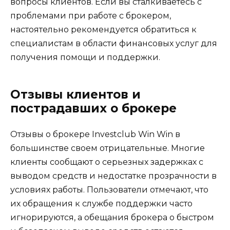
вопросы клиентов. Если вы сталкиваетесь с
проблемами при работе с брокером,
настоятельно рекомендуется обратиться к
специалистам в области финансовых услуг для
получения помощи и поддержки.
Отзывы клиентов и
пострадавших о брокере
Отзывы о брокере Investclub Win Win в
большинстве своем отрицательные. Многие
клиенты сообщают о серьезных задержках с
выводом средств и недостатке прозрачности в
условиях работы. Пользователи отмечают, что
их обращения к службе поддержки часто
игнорируются, а обещания брокера о быстром