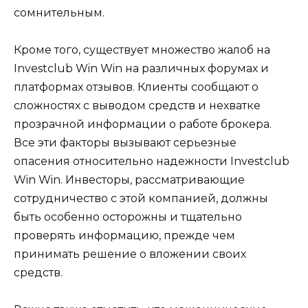
сомнительным.
Кроме того, существует множество жалоб на
Investclub Win Win на различных форумах и
платформах отзывов. Клиенты сообщают о
сложностях с выводом средств и нехватке
прозрачной информации о работе брокера.
Все эти факторы вызывают серьезные
опасения относительно надежности Investclub
Win Win. Инвесторы, рассматривающие
сотрудничество с этой компанией, должны
быть особенно осторожны и тщательно
проверять информацию, прежде чем
принимать решение о вложении своих
средств.