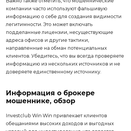
Важно также отметить, что мошеннические
компании часто используют фальшивую
информацию о себе для создания видимости
легитимности. Это может включать
подделанные лицензии, несуществующие
адреса офисов и другие тактики,
направленные на обман потенциальных
клиентов. Убедитесь, что вы всегда проверяете
информацию из нескольких источников и не
доверяете единственному источнику.
Информация о брокере
мошеннике, обзор
Investclub Win Win привлекает клиентов
обещаниями высоких доходов и выгодных