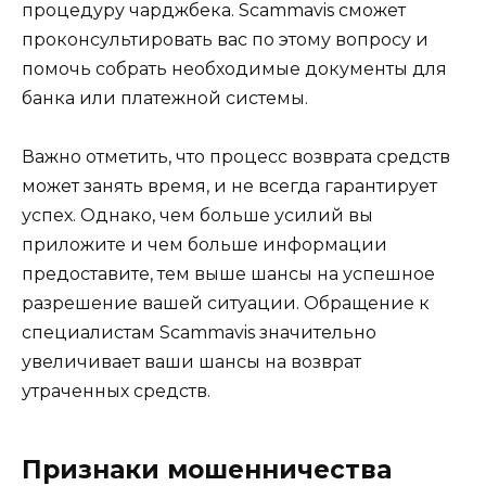
процедуру чарджбека. Scammavis сможет
проконсультировать вас по этому вопросу и
помочь собрать необходимые документы для
банка или платежной системы.
Важно отметить, что процесс возврата средств
может занять время, и не всегда гарантирует
успех. Однако, чем больше усилий вы
приложите и чем больше информации
предоставите, тем выше шансы на успешное
разрешение вашей ситуации. Обращение к
специалистам Scammavis значительно
увеличивает ваши шансы на возврат
утраченных средств.
Признаки мошенничества