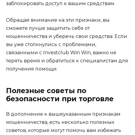
заблокировать доступ к вашим средствам.
Обращая внимание на эти признаки, вы
сможете лучше защитить себя от
мошенничества и уберечь свои средства. Если
вы уже столкнулись с проблемами,
связанными с Investclub Win Win, важно не
терять время и обратиться к специалистам для
получения помощи.
Полезные советы по
безопасности при торговле
В дополнение к вышеуказанным признакам
мошенничества, есть несколько полезных
советов, которые могут помочь вам избежать