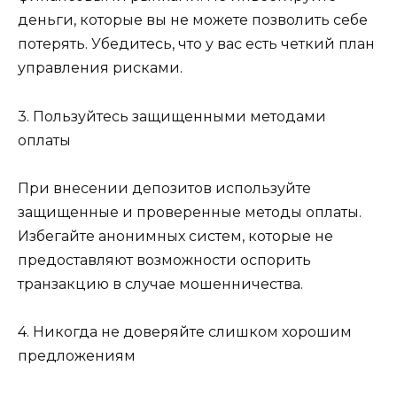
деньги, которые вы не можете позволить себе
потерять. Убедитесь, что у вас есть четкий план
управления рисками.
3. Пользуйтесь защищенными методами
оплаты
При внесении депозитов используйте
защищенные и проверенные методы оплаты.
Избегайте анонимных систем, которые не
предоставляют возможности оспорить
транзакцию в случае мошенничества.
4. Никогда не доверяйте слишком хорошим
предложениям