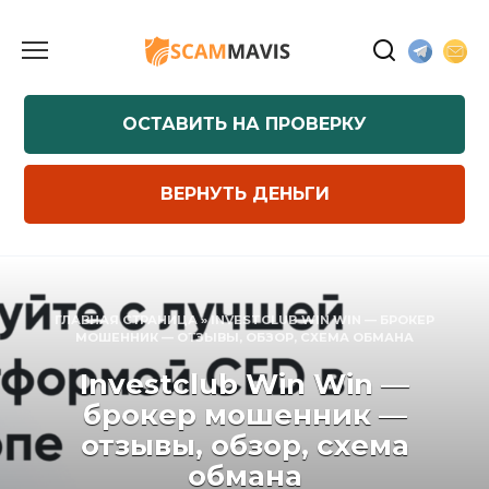
Перейти
к
содержанию
ОСТАВИТЬ НА ПРОВЕРКУ
ВЕРНУТЬ ДЕНЬГИ
ГЛАВНАЯ СТРАНИЦА
»
INVESTCLUB WIN WIN — БРОКЕР
МОШЕННИК — ОТЗЫВЫ, ОБЗОР, СХЕМА ОБМАНА
Investclub Win Win —
брокер мошенник —
отзывы, обзор, схема
обмана