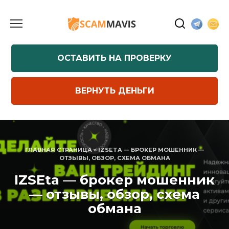
Перейти
к
содержанию
ОСТАВИТЬ НА ПРОВЕРКУ
ВЕРНУТЬ ДЕНЬГИ
ГЛАВНАЯ СТРАНИЦА
»
IZSETA — БРОКЕР МОШЕННИК —
ОТЗЫВЫ, ОБЗОР, СХЕМА ОБМАНА
IZSEta — брокер мошенник
— отзывы, обзор, схема
обмана