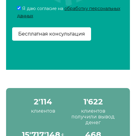
Я даю согласие на
обработку персональных
данных
2'190
1'680
клиентов
клиентов
получили вывод
денег
16'287'200
484
$