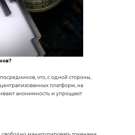
ков?
осредников, что, с одной стороны,
т централизованных платформ, на
чивают анонимность и упрощают
ам свободно манипулировать токенами