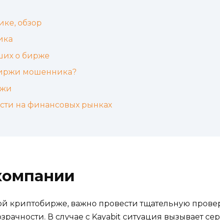
ке, обзор
ика
ших о бирже
биржи мошенника?
ржи
ости на финансовых рынках
компании
бой криптобирже, важно провести тщательную прове
зрачности. В случае с Kayabit ситуация вызывает се