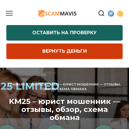
Перейти
к
содержанию
ОСТАВИТЬ НА ПРОВЕРКУ
ВЕРНУТЬ ДЕНЬГИ
ГЛАВНАЯ СТРАНИЦА
»
KM25 – ЮРИСТ МОШЕННИК — ОТЗЫВЫ,
ОБЗОР, СХЕМА ОБМАНА
KM25 – юрист мошенник —
отзывы, обзор, схема
обмана