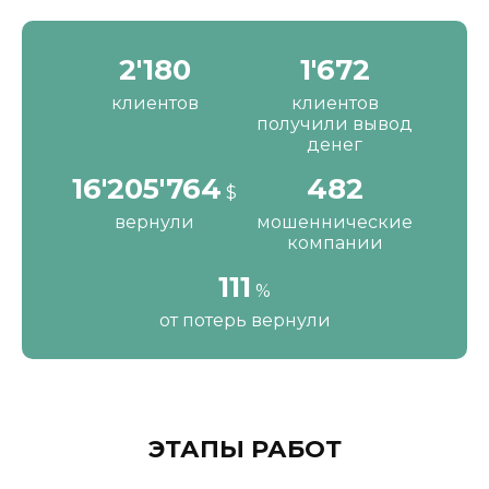
2'190
1'680
клиентов
клиентов
получили вывод
денег
16'287'200
484
$
вернули
мошеннические
компании
111
%
от потерь вернули
ЭТАПЫ РАБОТ