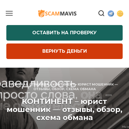
Перейти
к
содержанию
ОСТАВИТЬ НА ПРОВЕРКУ
ВЕРНУТЬ ДЕНЬГИ
ГЛАВНАЯ СТРАНИЦА
»
КОНТИНЕНТ – ЮРИСТ МОШЕННИК —
ОТЗЫВЫ, ОБЗОР, СХЕМА ОБМАНА
КОНТИНЕНТ – юрист
мошенник — отзывы, обзор,
схема обмана