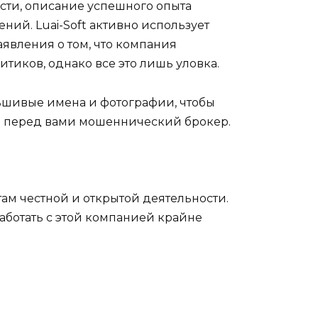
сти, описание успешного опыта
ий. Luai-Soft активно использует
аявления о том, что компания
иков, однако все это лишь уловка.
льшивые имена и фотографии, чтобы
что перед вами мошеннический брокер.
ртам честной и открытой деятельности.
работать с этой компанией крайне