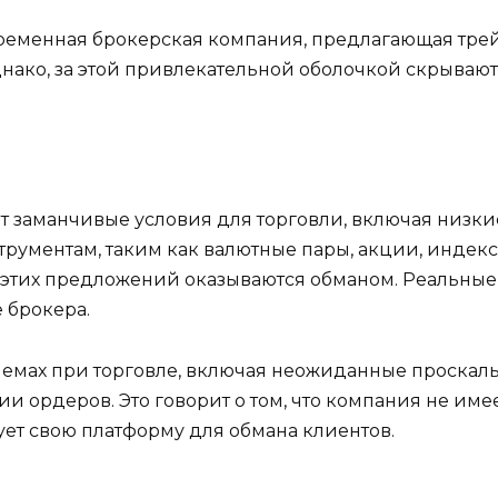
овременная брокерская компания, предлагающая тре
днако, за этой привлекательной оболочкой скрыва
ает заманчивые условия для торговли, включая низки
рументам, таким как валютные пары, акции, индекс
этих предложений оказываются обманом. Реальные
е брокера.
емах при торговле, включая неожиданные проскаль
 ордеров. Это говорит о том, что компания не име
ует свою платформу для обмана клиентов.