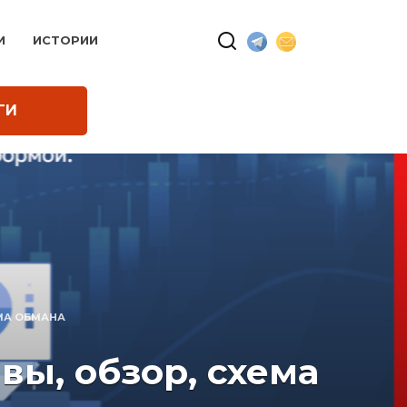
И
ИСТОРИИ
ГИ
ЕМА ОБМАНА
вы, обзор, схема