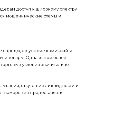
йдерам доступ к широкому спектру
ются мошеннические схемы и
е спреды, отсутствие комиссий и
ы и товары. Однако при более
 торговые условия значительно
зывания, отсутствие ликвидности и
ет намерения предоставлять