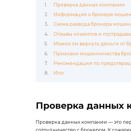
Проверка данных компании
Информация о брокере мошен
Схема развода брокера мошен
Отзывы клиентов и пострадав
Можно ли вернуть деньги от 
Признаки мошенничества бро
Рекомендации по предотвра
Итог
Проверка данных 
Проверка данных компании — это пер
сотрудничество с брокером. К сожале