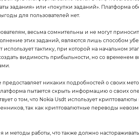
аты задания» или «покупки заданий». Платформа об
ыгоды для пользователей нет.
зователям, весьма сомнительны и не могут приноси
олнение этих заданий, являются лишь способом уб
т использует тактику, при которой на начальном эт
создать видимость прибыльности, но со временем в
ами.
 не предоставляет никаких подробностей о своих ме
о платформа пытается скрыть информацию о своих о
твует о том, что Nokia Usdt использует криптовалют
енников, так как криптовалютные переводы невозм
я и методы работы, что также должно настораживат