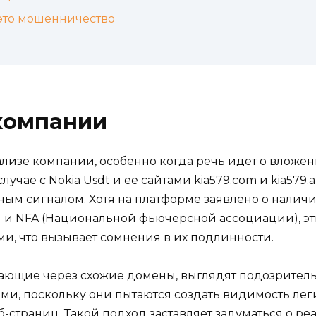
 это мошенничество
компании
лизе компании, особенно когда речь идет о вложен
учае с Nokia Usdt и ее сайтами kia579.com и kia57
жным сигналом. Хотя на платформе заявлено о налич
) и NFA (Национальной фьючерсной ассоциации), э
, что вызывает сомнения в их подлинности.
ботающие через схожие домены, выглядят подозрител
ми, поскольку они пытаются создать видимость лег
страниц. Такой подход заставляет задуматься о ре