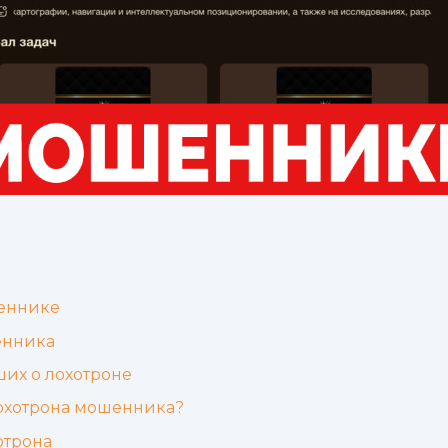
еннике
енника
их о лохотроне
лохотрона мошенника?
отрона