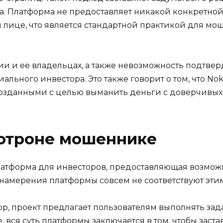
она. Платформа не предоставляет никакой конкретн
лице, что является стандартной практикой для мо
ии и ее владельцах, а также невозможность подтве
ьного инвестора. Это также говорит о том, что Noki
зданными с целью выманить деньги с доверчивых 
отроне мошеннике
платформа для инвесторов, предоставляющая возмож
намерения платформы совсем не соответствуют эти
app, проект предлагает пользователям выполнять за
 вся суть платформы заключается в том, чтобы заста