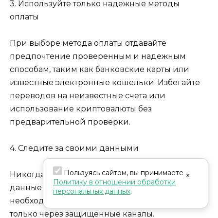
3. Используйте только надежные методы
оплаты
При выборе метода оплаты отдавайте
предпочтение проверенным и надежным
способам, таким как банковские карты или
известные электронные кошельки. Избегайте
переводов на неизвестные счета или
использование криптовалюты без
предварительной проверки.
4. Следите за своими данными
Пользуясь сайтом, вы принимаете
Никогда не предоставляйте свои личные
×
Политику в отношении обработки
данные и данные для доступа к кошелькам без
персональных данных
.
необходимости. Обменивайте информацию
только через защищенные каналы.