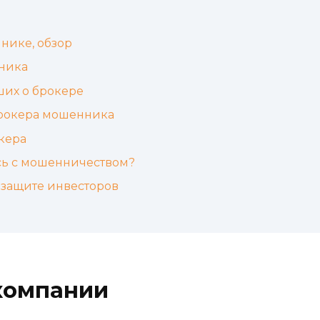
нике, обзор
ника
ших о брокере
брокера мошенника
кера
ись с мошенничеством?
 защите инвесторов
компании