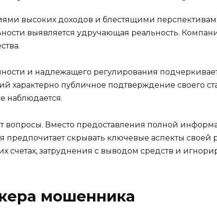
иями высоких доходов и блестящими перспективам
ности выявляется удручающая реальность. Компани
ства.
ачности и надлежащего регулирования подчеркивает
й характерно публичное подтверждение своего ста
не наблюдается.
ет вопросы. Вместо предоставления полной информ
 предпочитает скрывать ключевые аспекты своей раб
х счетах, затруднения с выводом средств и игнори
окера мошенника