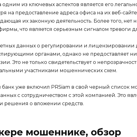
дним из ключевых аспектов является его легальнос
я на предоставление адреса офиса на их веб-сайте,
ющая их законную деятельность. Более того, нет 
фирмы, что является серьезным сигналом тревоги д
ретных данных о регулировании и лицензировании д
гулирующими органами, однако не предоставляет н
и. Это не только свидетельствует о непрозрачности
иальными участниками мошеннических схем.
 банк уже включил PRSiam в свой черный список 
занных с сотрудничеством с этой компанией. Это я
ии решения о вложении средств.
кере мошеннике, обзор