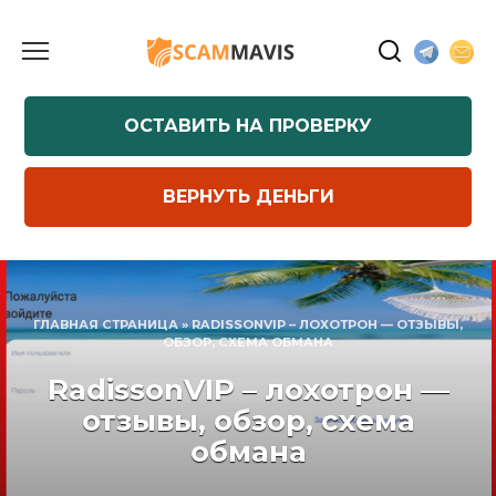
Перейти
к
содержанию
ОСТАВИТЬ НА ПРОВЕРКУ
ВЕРНУТЬ ДЕНЬГИ
ГЛАВНАЯ СТРАНИЦА
»
RADISSONVIP – ЛОХОТРОН — ОТЗЫВЫ,
ОБЗОР, СХЕМА ОБМАНА
RadissonVIP – лохотрон —
отзывы, обзор, схема
обмана