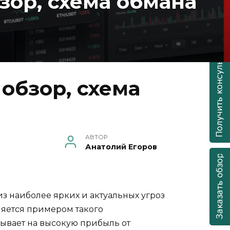
зор, схема обмана
обзор, схема
АВТОР
Анатолий Егоров
з наиболее ярких и актуальных угроз
ляется примером такого
тывает на высокую прибыль от