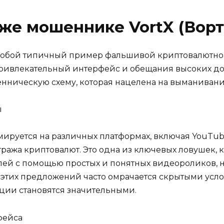
е мошеннике VortX (Ворт
т собой типичный пример фальшивой криптовалютно
привлекательный интерфейс и обещания высоких дох
нническую схему, которая нацелена на выманивание
ы
амируется на различных платформах, включая YouTub
ража криптовалют. Это одна из ключевых ловушек, 
лей с помощью простых и понятных видеороликов, 
ь этих предложений часто омрачается скрытыми усл
иции становятся значительными.
фейса