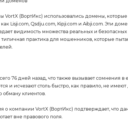
ей доменов
ы VortX (ВортИкс) использовались домены, которые
Lisji.com, Qsdju.com, Kipji.com и Aibji.com. Эти до
здает видимость множества реальных и безопасных 
о типичная практика для мошенников, которые пыт
елей.
всего 76 дней назад, что также вызывает сомнения в
ся и исчезают столь быстро, как правило, не имею
 обману клиентов.
 о компании VortX (ВортИкс) подтверждает, что да
отает вне правового поля.