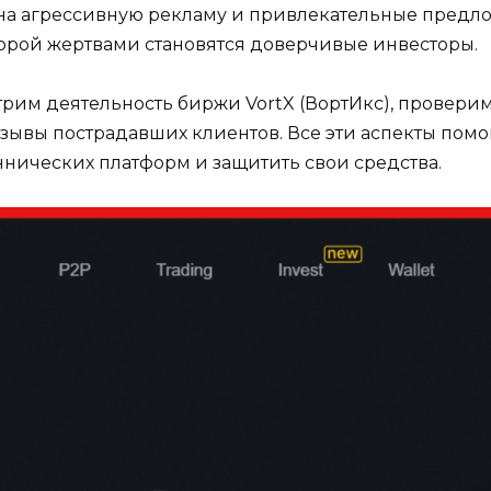
на агрессивную рекламу и привлекательные предло
оторой жертвами становятся доверчивые инвесторы.
трим деятельность биржи VortX (ВортИкс), провери
отзывы пострадавших клиентов. Все эти аспекты по
ннических платформ и защитить свои средства.