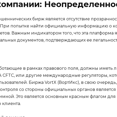
компании: Неопределенно
шеннических бирж является отсутствие прозрачност
а. При попытке найти официальную информацию о ко
ветов. Важным индикатором того, что эта платформа
альных документов, подтверждающих ее легальност
отающие в рамках правового поля, должны иметь л
А CFTC, или другие международные регуляторы, кот
зователей. Биржа VortX (ВортИкс), в свою очередь,
контроля со стороны официальных органов является
итимной. Это является основным красным флагом дл
 клиента.