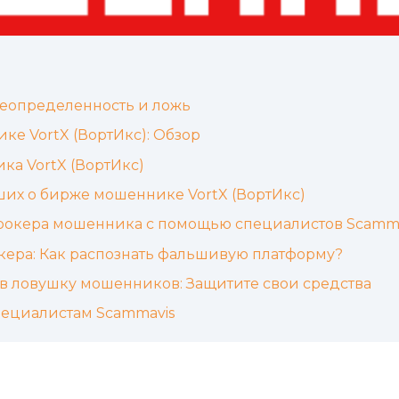
еопределенность и ложь
е VortX (ВортИкс): Обзор
ка VortX (ВортИкс)
ших о бирже мошеннике VortX (ВортИкс)
брокера мошенника с помощью специалистов Scamma
ера: Как распознать фальшивую платформу?
в ловушку мошенников: Защитите свои средства
пециалистам Scammavis