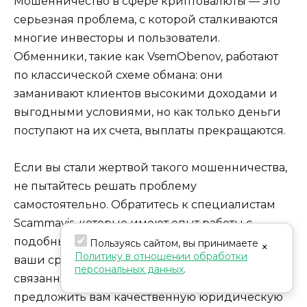
Мошенничество в сфере криптовалюты — это
серьезная проблема, с которой сталкиваются
многие инвесторы и пользователи.
Обменники, такие как VsemObenov, работают
по классической схеме обмана: они
заманивают клиентов высокими доходами и
выгодными условиями, но как только деньги
поступают на их счета, выплаты прекращаются.
Если вы стали жертвой такого мошенничества,
не пытайтесь решать проблему
самостоятельно. Обратитесь к специалистам
Scammavis, которые имеют опыт работы с
подобными случаями и помогут вам вернуть
Пользуясь сайтом, вы принимаете
×
Политику в отношении обработки
ваши средства. Мы понимаем все сложности,
персональных данных
.
связанные с киберпреступностью, и готовы
предложить вам качественную юридическую