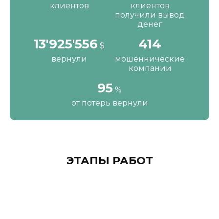
клиентов
клиентов
получили вывод
денег
16'287'200
484
$
вернули
мошеннические
компании
111
%
от потерь вернули
ЭТАПЫ РАБОТ