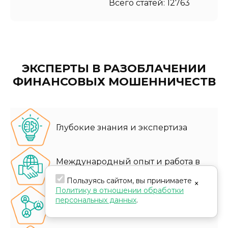
Всего статей: 12763
ЭКСПЕРТЫ В РАЗОБЛАЧЕНИИ
ФИНАНСОВЫХ МОШЕННИЧЕСТВ
Глубокие знания и экспертиза
Международный опыт и работа в
различных юрисдикциях
Пользуясь сайтом, вы принимаете
×
Политику в отношении обработки
персональных данных
.
Эффективные ресурсы и сеть
партнеров