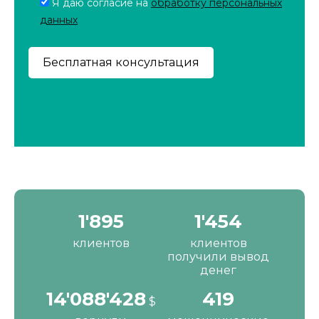
Я даю согласие на
обработку персональных
данных
2'190
1'680
клиентов
клиентов
получили вывод
денег
16'287'200
484
$