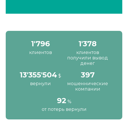
2'190
1'680
клиентов
клиентов
получили вывод
денег
16'287'200
484
$
вернули
мошеннические
компании
111
%
от потерь вернули