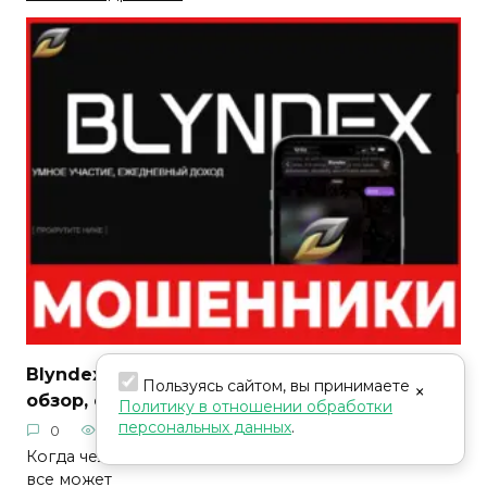
Blyndex — брокер мошенник — отзывы,
Пользуясь сайтом, вы принимаете
×
обзор, схема обмана
Политику в отношении обработки
персональных данных
.
0
20
06.08.2026
Анатолий Егоров
Когда человек впервые видит брокера Blyndex,
все может