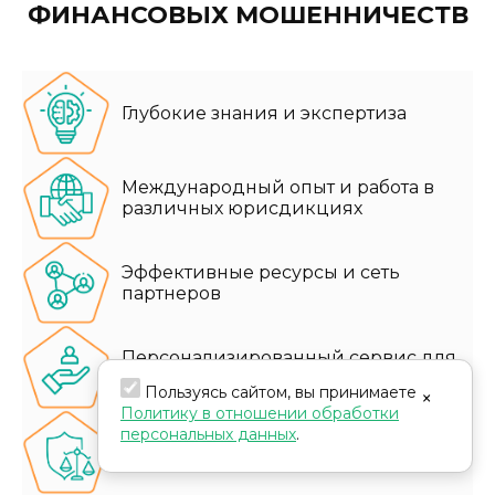
ФИНАНСОВЫХ МОШЕННИЧЕСТВ
Глубокие знания и экспертиза
Международный опыт и работа в
различных юрисдикциях
Эффективные ресурсы и сеть
партнеров
Персонализированный сервис для
каждого клиента
Пользуясь сайтом, вы принимаете
×
Политику в отношении обработки
персональных данных
.
Специализация на различных
аспектах финансового права