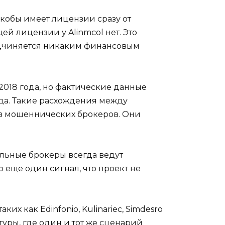
якобы имеет лицензии сразу от
й лицензии у Alinmcol нет. Это
подчиняется никаким финансовым
 2018 года, но фактические данные
года. Такие расхождения между
в мошеннических брокеров. Они
льные брокеры всегда ведут
о еще один сигнал, что проект не
ких как Edinfonio, Kulinariec, Simdesro
туры, где один и тот же сценарий