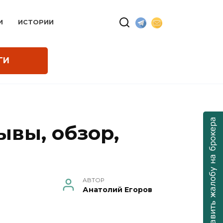
И
ИСТОРИИ
ГИ
ывы, обзор,
АВТОР
Анатолий Егоров