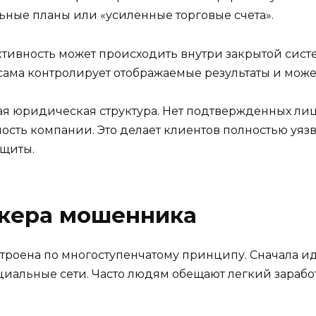
ьные планы или «усиленные торговые счета».
активность может происходить внутри закрытой сист
 сама контролирует отображаемые результаты и може
чная юридическая структура. Нет подтвержденных ли
ость компании. Это делает клиентов полностью уязв
ащиты.
окера мошенника
строена по многоступенчатому принципу. Сначала и
иальные сети. Часто людям обещают легкий заработ