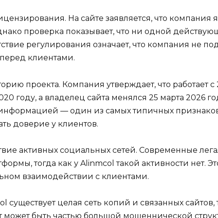
цензирования. На сайте заявляется, что компания 
днако проверка показывает, что ни одной действующе
утствие регулирования означает, что компания не 
 перед клиентами.
орию проекта. Компания утверждает, что работает с
020 году, а владелец сайта менялся 25 марта 2026 
 информацией — один из самых типичных признако
ать доверие у клиентов.
твие активных социальных сетей. Современные лега
мы, тогда как у Alinmcol такой активности нет. Эт
льном взаимодействии с клиентами.
l существует целая сеть копий и связанных сайтов, та
ект может быть частью большой мошеннической струк