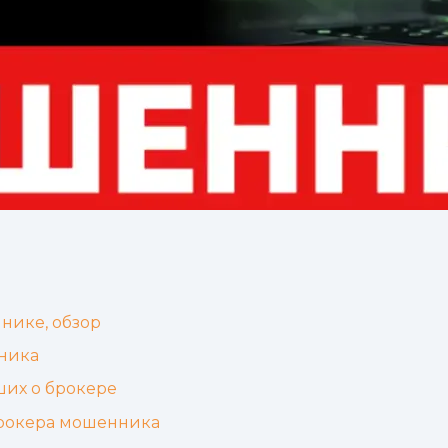
нике, обзор
ника
ших о брокере
брокера мошенника