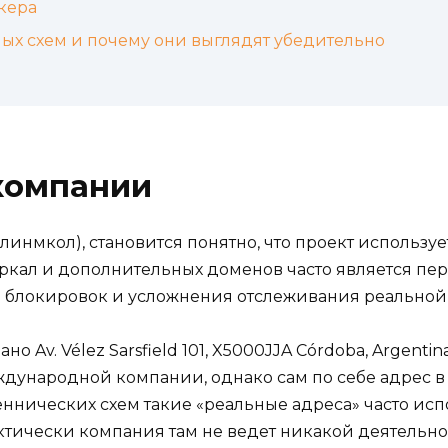
кера
ых схем и почему они выглядят убедительно
компании
линмкол), становится понятно, что проект используе
е зеркал и дополнительных доменов часто является п
а блокировок и усложнения отслеживания реальной
о Av. Vélez Sarsfield 101, X5000JJA Córdoba, Argenti
ждународной компании, однако сам по себе адрес в
еннических схем такие «реальные адреса» часто ис
актически компания там не ведет никакой деятельно