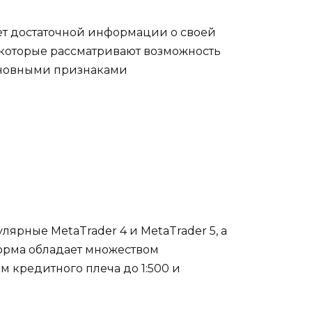
яет достаточной информации о своей
 которые рассматривают возможность
 основными признаками
ярные MetaTrader 4 и MetaTrader 5, а
форма обладает множеством
м кредитного плеча до 1:500 и