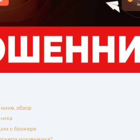
нике, обзор
ника
ших о брокере
брокера мошенника?