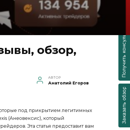
зывы, обзор,
АВТОР
Анатолий Егоров
которые под прикрытием легитимных
is (Анеовексис), который
йдеров. Эта статья предоставит вам