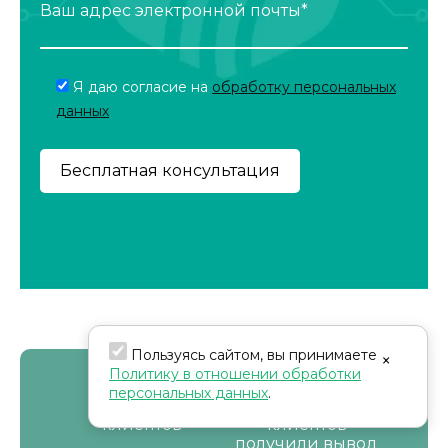
Ваш адрес электронной почты*
Я даю согласие на
обработку персональных
данных
Пользуясь сайтом, вы принимаете
×
Политику в отношении обработки
2'190
1'680
персональных данных
.
клиентов
клиентов
получили вывод