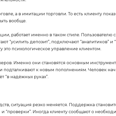
рговле, а в имитации торговли. То есть клиенту по
ыть вообще.
ации, работает именно в таком стиле. Пользователю
ают “усилить депозит”, подключают “аналитиков” и “
у это психологическое управление клиентом.
жеров. Именно они становятся основным инструмен
ы и подталкивают к новым пополнениям. Человек начи
ёт “в надёжных руках”.
едств, ситуация резко меняется. Поддержка станови
 и “проверки”. Иногда клиенту сообщают о необход