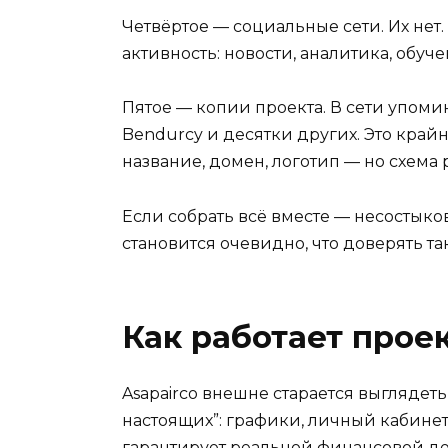
Четвёртое — социальные сети. Их нет
активность: новости, аналитика, обуче
Пятое — копии проекта. В сети упомин
Bendurcy и десятки других. Это край
название, домен, логотип — но схема 
Если собрать всё вместе — несостыко
становится очевидно, что доверять т
Как работает прое
Asapairco внешне старается выглядет
настоящих”: графики, личный кабинет
гарантирует реальной финансовой де