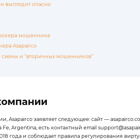
он выглядит опасно
брокера мошенника
ера Asapairco
е схемы и “вторичных мошенников”
компании
, Asapairco заявляет следующее: сайт — asapairco.c
 Fe, Argentina, есть контактный email support@asapai
 2018 года и соблюдает правила регулирования вирту