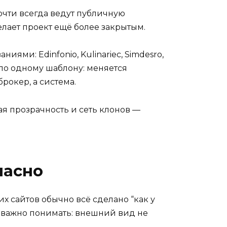
очти всегда ведут публичную
 делает проект ещё более закрытым.
ями: Edinfonio, Kulinariec, Simdesro,
 по одному шаблону: меняется
рокер, а система.
ая прозрачность и сеть клонов —
пасно
х сайтов обычно всё сделано “как у
Но важно понимать: внешний вид не