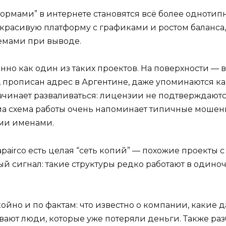
рмами” в интернете становятся всё более однотип
 красивую платформу с графиками и ростом баланса,
емами при выводе.
менно как один из таких проектов. На поверхности —
ты, прописан адрес в Аргентине, даже упоминаются 
начинает разваливаться: лицензии не подтверждаютс
ма схема работы очень напоминает типичные мошен
ми именами.
sapairco есть целая “сеть копий” — похожие проекты 
й сигнал: такие структуры редко работают в одиноч
койно и по фактам: что известно о компании, какие 
ывают люди, которые уже потеряли деньги. Также ра