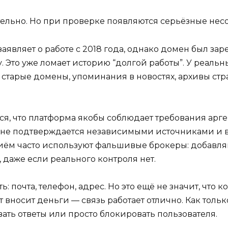
тельно. Но при проверке появляются серьёзные нес
аявляет о работе с 2018 года, однако домен был зар
у. Это уже ломает историю “долгой работы”. У реа
 старые домены, упоминания в новостях, архивы стр
я, что платформа якобы соблюдает требования арге
я не подтверждается независимыми источниками и 
иём часто используют фальшивые брокеры: добавляю
 даже если реального контроля нет.
ь: почта, телефон, адрес. Но это ещё не значит, что
нт вносит деньги — связь работает отлично. Как тол
вать ответы или просто блокировать пользователя.