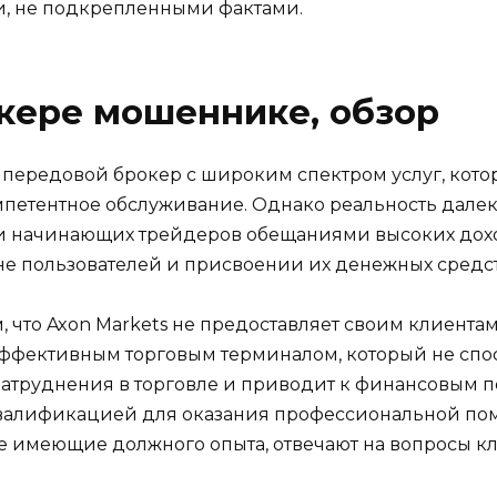
и, не подкрепленными фактами.
кере мошеннике, обзор
к передовой брокер с широким спектром услуг, кот
петентное обслуживание. Однако реальность далека
к и начинающих трейдеров обещаниями высоких дохо
не пользователей и присвоении их денежных средст
, что Axon Markets не предоставляет своим клиента
эффективным торговым терминалом, который не спо
затруднения в торговле и приводит к финансовым по
квалификацией для оказания профессиональной пом
не имеющие должного опыта, отвечают на вопросы к