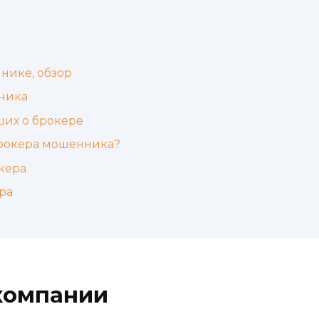
нике, обзор
ника
ших о брокере
брокера мошенника?
кера
ра
компании