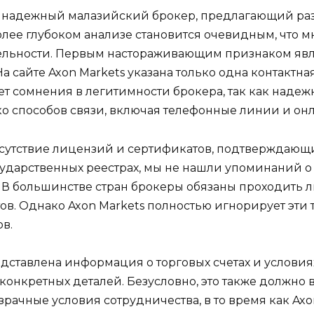
ак надежный малазийский брокер, предлагающий ра
лее глубоком анализе становится очевидным, что м
ельности. Первым настораживающим признаком явл
а сайте Axon Markets указана только одна контактн
дает сомнения в легитимности брокера, так как на
о способов связи, включая телефонные линии и онл
сутствие лицензий и сертификатов, подтверждающи
ударственных реестрах, мы не нашли упоминаний о 
. В большинстве стран брокеры обязаны проходить 
ов. Однако Axon Markets полностью игнорирует эти 
в.
ставлена информация о торговых счетах и условия
конкретных деталей. Безусловно, это также должно
рачные условия сотрудничества, в то время как Axon