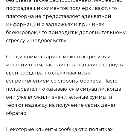
без ответа, также распространены. Множество
пострадавших клиентов подчеркивают, что
платформа не предоставляет адекватной
информации о задержках и причинах
блокировок, что приводит к дополнительному
стрессу и недовольству.
Среди комментариев можно встретить и
истории о том, как клиенты пытались вернуть
свои средства, но сталкивались с
сопротивлением со стороны брокера. Часто
пользователи оказываются в ситуации, когда
они уже вложили значительные суммы, и
теряют надежду на получение своих денег
обратно.
Некоторые клиенты сообщают о попытках