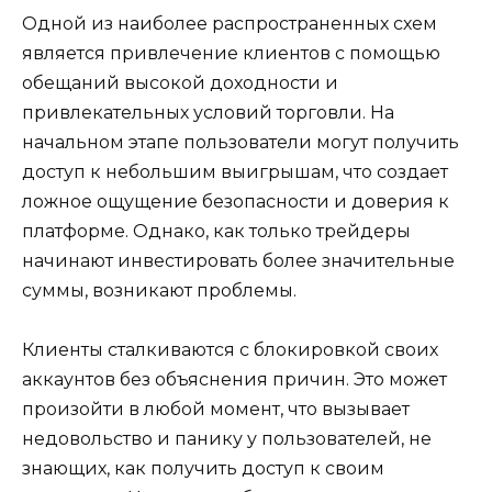
Одной из наиболее распространенных схем
является привлечение клиентов с помощью
обещаний высокой доходности и
привлекательных условий торговли. На
начальном этапе пользователи могут получить
доступ к небольшим выигрышам, что создает
ложное ощущение безопасности и доверия к
платформе. Однако, как только трейдеры
начинают инвестировать более значительные
суммы, возникают проблемы.
Клиенты сталкиваются с блокировкой своих
аккаунтов без объяснения причин. Это может
произойти в любой момент, что вызывает
недовольство и панику у пользователей, не
знающих, как получить доступ к своим