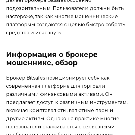
делает брокера Bitsafes особенно
подозрительным. Пользователи должны быть
настороже, так как многие мошеннические
платформы создаются с целью быстро собрать
средства и исчезнуть.
Информация о брокере
мошеннике, обзор
Брокер Bitsafes позиционирует себя как
современная платформа для торговли
различными финансовыми активами. Он
предлагает доступ к различным инструментам,
включая криптовалюты, валютные пары и
другие активы. Однако на практике многие
пользователи сталкиваются с серьезными
проблемами при работе с этим брокером.