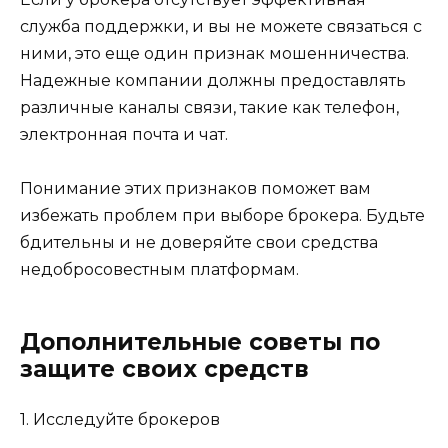
служба поддержки, и вы не можете связаться с
ними, это еще один признак мошенничества.
Надежные компании должны предоставлять
различные каналы связи, такие как телефон,
электронная почта и чат.
Понимание этих признаков поможет вам
избежать проблем при выборе брокера. Будьте
бдительны и не доверяйте свои средства
недобросовестным платформам.
Дополнительные советы по
защите своих средств
1. Исследуйте брокеров