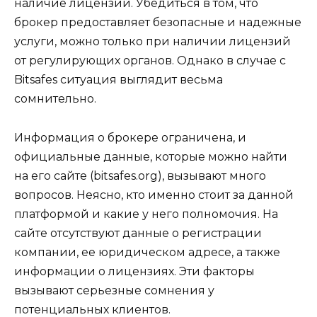
наличие лицензий. Убедиться в том, что
брокер предоставляет безопасные и надежные
услуги, можно только при наличии лицензий
от регулирующих органов. Однако в случае с
Bitsafes ситуация выглядит весьма
сомнительно.
Информация о брокере ограничена, и
официальные данные, которые можно найти
на его сайте (bitsafes.org), вызывают много
вопросов. Неясно, кто именно стоит за данной
платформой и какие у него полномочия. На
сайте отсутствуют данные о регистрации
компании, ее юридическом адресе, а также
информации о лицензиях. Эти факторы
вызывают серьезные сомнения у
потенциальных клиентов.