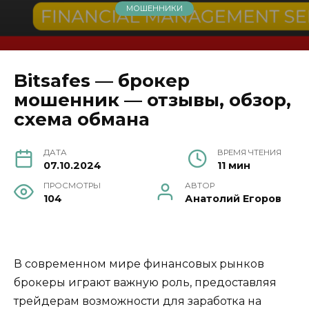
МОШЕННИКИ
Bitsafes — брокер
мошенник — отзывы, обзор,
схема обмана
ДАТА
ВРЕМЯ ЧТЕНИЯ
07.10.2024
11 мин
ПРОСМОТРЫ
АВТОР
104
Анатолий Егоров
В современном мире финансовых рынков
брокеры играют важную роль, предоставляя
трейдерам возможности для заработка на