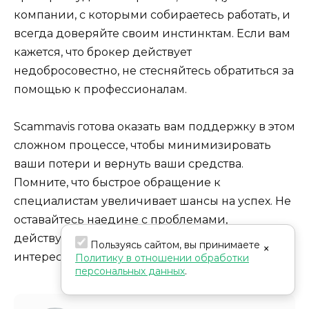
компании, с которыми собираетесь работать, и
всегда доверяйте своим инстинктам. Если вам
кажется, что брокер действует
недобросовестно, не стесняйтесь обратиться за
помощью к профессионалам.
Scammavis готова оказать вам поддержку в этом
сложном процессе, чтобы минимизировать
ваши потери и вернуть ваши средства.
Помните, что быстрое обращение к
специалистам увеличивает шансы на успех. Не
оставайтесь наедине с проблемами,
действуйте и защищайте свои финансовые
Пользуясь сайтом, вы принимаете
×
интересы!
Политику в отношении обработки
персональных данных
.