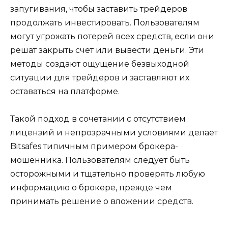
запугивания, чтобы заставить трейдеров
продолжать инвестировать. Пользователям
могут угрожать потерей всех средств, если они
решат закрыть счет или вывести деньги. Эти
методы создают ощущение безвыходной
ситуации для трейдеров и заставляют их
оставаться на платформе.
Такой подход в сочетании с отсутствием
лицензий и непрозрачными условиями делает
Bitsafes типичным примером брокера-
мошенника. Пользователям следует быть
осторожными и тщательно проверять любую
информацию о брокере, прежде чем
принимать решение о вложении средств.