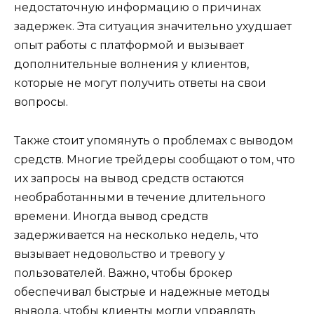
недостаточную информацию о причинах
задержек. Эта ситуация значительно ухудшает
опыт работы с платформой и вызывает
дополнительные волнения у клиентов,
которые не могут получить ответы на свои
вопросы.
Также стоит упомянуть о проблемах с выводом
средств. Многие трейдеры сообщают о том, что
их запросы на вывод средств остаются
необработанными в течение длительного
времени. Иногда вывод средств
задерживается на несколько недель, что
вызывает недовольство и тревогу у
пользователей. Важно, чтобы брокер
обеспечивал быстрые и надежные методы
вывода, чтобы клиенты могли управлять