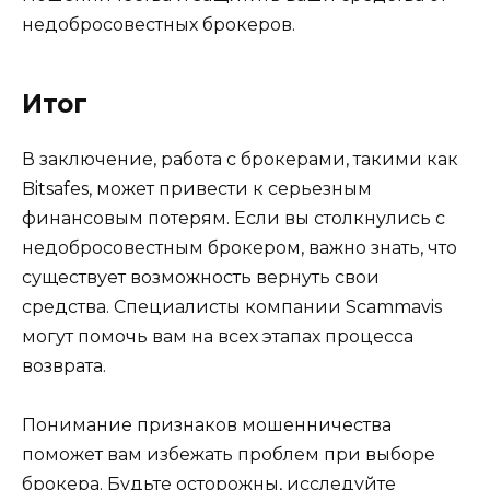
недобросовестных брокеров.
Итог
В заключение, работа с брокерами, такими как
Bitsafes, может привести к серьезным
финансовым потерям. Если вы столкнулись с
недобросовестным брокером, важно знать, что
существует возможность вернуть свои
средства. Специалисты компании Scammavis
могут помочь вам на всех этапах процесса
возврата.
Понимание признаков мошенничества
поможет вам избежать проблем при выборе
брокера. Будьте осторожны, исследуйте