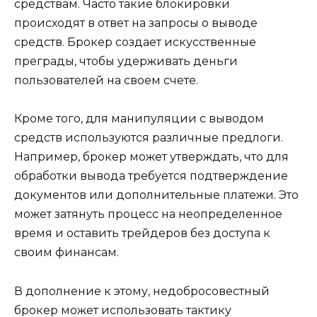
средствам. Часто такие блокировки
происходят в ответ на запросы о выводе
средств. Брокер создает искусственные
преграды, чтобы удерживать деньги
пользователей на своем счете.
Кроме того, для манипуляции с выводом
средств используются различные предлоги.
Например, брокер может утверждать, что для
обработки вывода требуется подтверждение
документов или дополнительные платежи. Это
может затянуть процесс на неопределенное
время и оставить трейдеров без доступа к
своим финансам.
В дополнение к этому, недобросовестный
брокер может использовать тактику