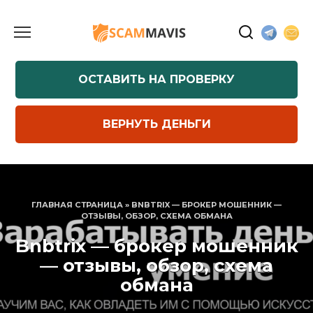
Перейти
к
содержанию
ОСТАВИТЬ НА ПРОВЕРКУ
ВЕРНУТЬ ДЕНЬГИ
ГЛАВНАЯ СТРАНИЦА
»
BNBTRIX — БРОКЕР МОШЕННИК —
ОТЗЫВЫ, ОБЗОР, СХЕМА ОБМАНА
Bnbtrix — брокер мошенник
— отзывы, обзор, схема
обмана