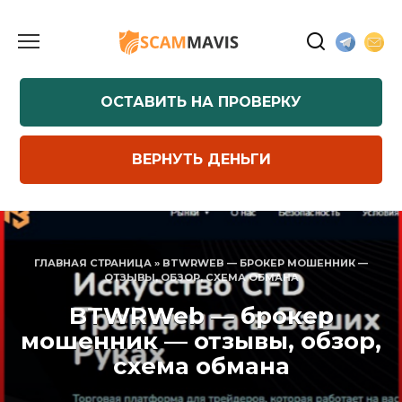
Перейти
к
содержанию
ОСТАВИТЬ НА ПРОВЕРКУ
ВЕРНУТЬ ДЕНЬГИ
ГЛАВНАЯ СТРАНИЦА
»
BTWRWEB — БРОКЕР МОШЕННИК —
ОТЗЫВЫ, ОБЗОР, СХЕМА ОБМАНА
BTWRWeb — брокер
мошенник — отзывы, обзор,
схема обмана