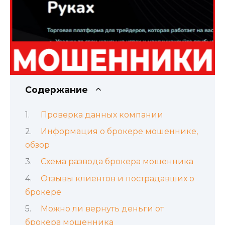
Содержание
Проверка данных компании
Информация о брокере мошеннике,
обзор
Схема развода брокера мошенника
Отзывы клиентов и пострадавших о
брокере
Можно ли вернуть деньги от
брокера мошенника