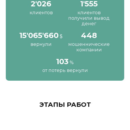
2'190
1'680
клиентов
клиентов
получили вывод
денег
16'287'200
484
$
вернули
мошеннические
компании
111
%
от потерь вернули
ЭТАПЫ РАБОТ