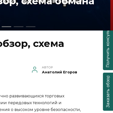
ор, схема обмана
бзор, схема
АВТОР
Анатолий Егоров
амично развивающихся торговых
нии передовых технологий и
ния о высоком уровне безопасности,