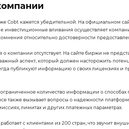
компании
же Cobt кажется убедительной. На официальном сай
ные инвестиционные вливания осуществляет компани
сомнения относительно достоверности предоставле
о компании отсутствует. На сайте биржи не предс
 важный аспект, который должен насторожить потен
да публикуют информацию о своих лицензиях и пра
т ограниченное количество информации о способах 
росе также вызывает вопросы о надежности платфор
иссиях, лимитах и других платежных параметрах.
а работает с клиентами из 200 стран, что звучит внуш