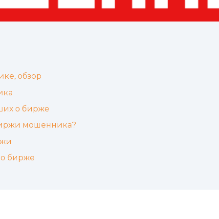
ке, обзор
ика
ших о бирже
биржи мошенника?
ржи
о бирже