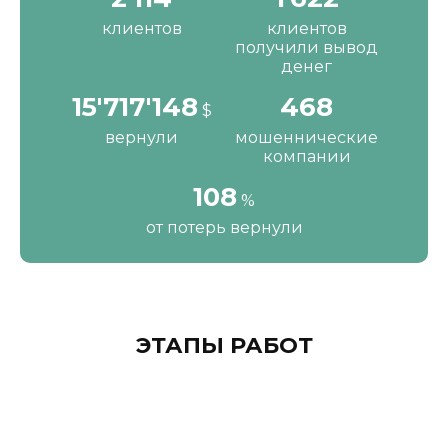
клиентов
клиентов
получили вывод
денег
16'287'200
484
$
вернули
мошеннические
компании
111
%
от потерь вернули
ЭТАПЫ РАБОТ