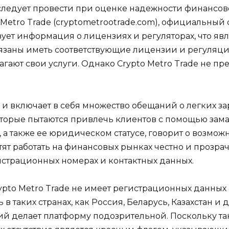
следует провести при оценке надежности финансово
 Metro Trade (cryptometrootrade.com), официальный
твует информация о лицензиях и регуляторах, что яв
язаны иметь соответствующие лицензии и регуляц
лагают свои услуги. Однако Crypto Metro Trade не п
 включает в себя множество обещаний о легких зар
оторые пытаются привлечь клиентов с помощью зам
а также ее юридическом статусе, говорит о возмо
ят работать на финансовых рынках честно и прозрач
страционных номерах и контактных данных.
rypto Metro Trade не имеет регистрационных данных 
 таких странах, как Россия, Беларусь, Казахстан и д
й делает платформу подозрительной. Поскольку т