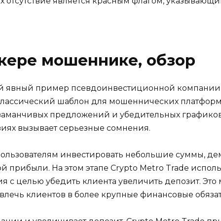
 отсутствие является красным флагом, указывающим
кере мошеннике, обзор
обой явный пример псевдоинвестиционной компании
к классический шаблон для мошеннических платфор
заманчивых предложений и убедительных графиков,
иях вызывает серьезные сомнения.
 пользователям инвестировать небольшие суммы, д
 прибыли. На этом этапе Crypto Metro Trade исполь
 с целью убедить клиента увеличить депозит. Это 
лечь клиентов в более крупные финансовые обязат