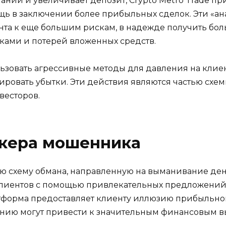
ании и увеличивает депозит, Crypto Metro Trade п
щь в заключении более прибыльных сделок. Эти «ан
нта к еще большим рискам, в надежде получить бол
тками и потерей вложенных средств.
ьзовать агрессивные методы для давления на клиен
ировать убытки. Эти действия являются частью схем
весторов.
окера мошенника
ую схему обмана, направленную на выманивание ден
клиентов с помощью привлекательных предложений
латформа предоставляет клиенту иллюзию прибыльно
анию могут привести к значительным финансовым в