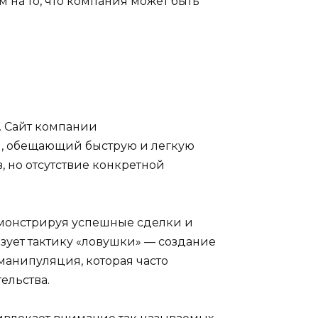
 на то, что компания может быть
. Сайт компании
м, обещающий быструю и легкую
 но отсутствие конкретной
емонстрируя успешные сделки и
зует тактику «ловушки» — создание
манипуляция, которая часто
ельства.