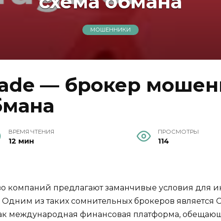
схема обмана
МОШЕННИКИ
Trade — брокер моше
бмана
ВРЕМЯ ЧТЕНИЯ
ПРОСМОТРЫ
12 мин
114
 компаний предлагают заманчивые условия для инв
Одним из таких сомнительных брокеров является Cr
 как международная финансовая платформа, обещаю