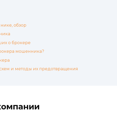
нике, обзор
ника
ших о брокере
брокера мошенника?
кера
схем и методы их предотвращения
компании