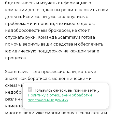
бдительность и изучать информацию о
компании до того, как вы решите вложить свои
деньги. Если же вы уже столкнулись с
проблемами и поняли, что имеете дело с
недобросовестным брокером, не стоит
опускать руки. Команда Scammavis готова
помочь вернуть ваши средства и обеспечить
юридическую поддержку на каждом этапе
процесса.
Scammavis — это профессионалы, которые
знают, как бороться с мошенническими
схемами, понимают особенности работы
Пользуясь сайтом, вы принимаете
×
недобросовестных брокеров и используют
Политику в отношении обработки
различные правовые механизмы для защиты
персональных данных
.
клиентов. Благодаря их опыту и знаниям,
многие люди уже смогли вернуть свои деньги