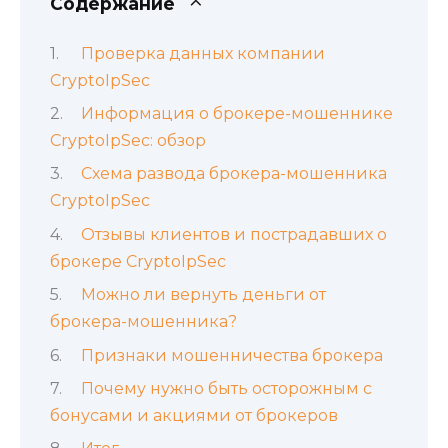
Содержание
Проверка данных компании
CryptoIpSec
Информация о брокере-мошеннике
CryptoIpSec: обзор
Схема развода брокера-мошенника
CryptoIpSec
Отзывы клиентов и пострадавших о
брокере CryptoIpSec
Можно ли вернуть деньги от
брокера-мошенника?
Признаки мошенничества брокера
Почему нужно быть осторожным с
бонусами и акциями от брокеров