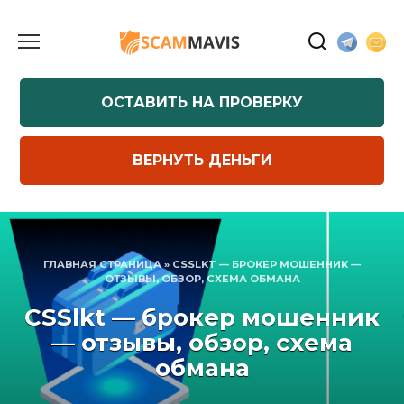
Перейти
к
содержанию
ОСТАВИТЬ НА ПРОВЕРКУ
ВЕРНУТЬ ДЕНЬГИ
ГЛАВНАЯ СТРАНИЦА
»
CSSLKT — БРОКЕР МОШЕННИК —
ОТЗЫВЫ, ОБЗОР, СХЕМА ОБМАНА
CSSlkt — брокер мошенник
— отзывы, обзор, схема
обмана