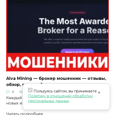
Alva Mining — брокер мошенник — отзывы,
обзор, схема обмана
Пользуясь сайтом, вы принимаете
×
0
29
07.08.2026
Анатолий Егоров
Политику в отношении обработки
Каждый год в интернете появляются десятки
персональных данных
.
новых инвестиционных
Читать подробнее