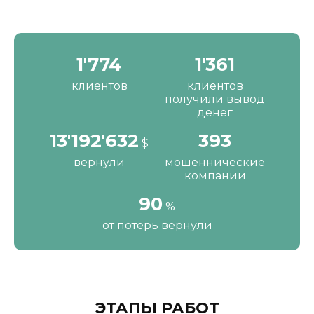
2'190
1'680
клиентов
клиентов
получили вывод
денег
16'287'200
484
$
вернули
мошеннические
компании
111
%
от потерь вернули
ЭТАПЫ РАБОТ