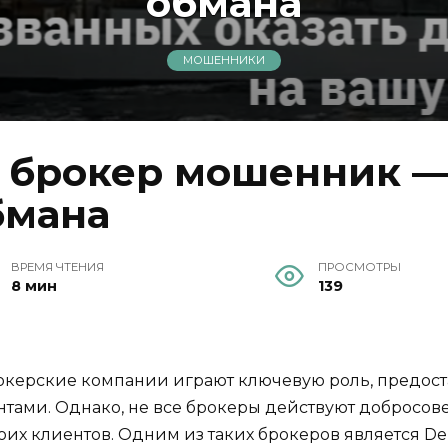
обмана
МОШЕННИКИ
— брокер мошенник —
бмана
ВРЕМЯ ЧТЕНИЯ
ПРОСМОТРЫ
8 мин
139
керские компании играют ключевую роль, предоста
ми. Однако, не все брокеры действуют добросовес
их клиентов. Одним из таких брокеров является Deb