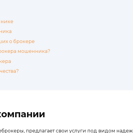
ннике
ника
ших о брокере
брокера мошенника?
кера
чества?
компании
жеброкеры, предлагает свои услуги под видом наде