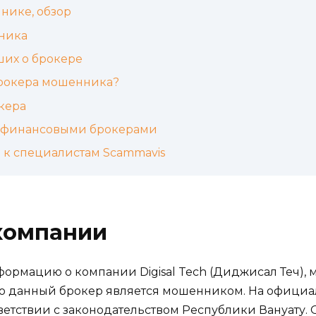
нике, обзор
ника
ших о брокере
брокера мошенника?
кера
с финансовыми брокерами
я к специалистам Scammavis
компании
рмацию о компании Digisal Tech (Диджисал Теч), 
о данный брокер является мошенником. На официальн
ответствии с законодательством Республики Вануату