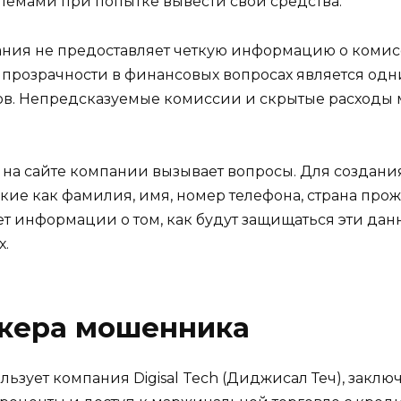
блемами при попытке вывести свои средства.
пания не предоставляет четкую информацию о комис
е прозрачности в финансовых вопросах является одн
ов. Непредсказуемые комиссии и скрытые расходы 
и на сайте компании вызывает вопросы. Для создани
кие как фамилия, имя, номер телефона, страна про
 информации о том, как будут защищаться эти данн
х.
окера мошенника
льзует компания Digisal Tech (Диджисал Теч), закл