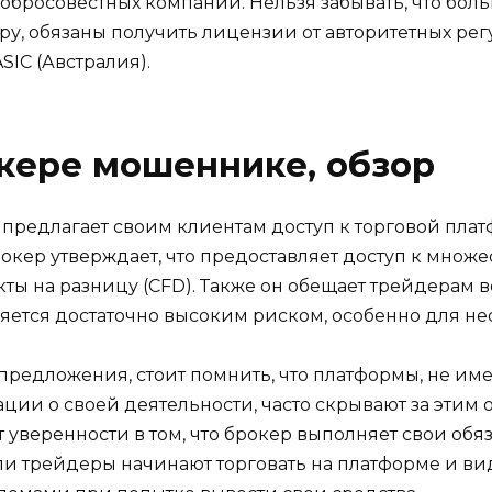
обросовестных компаний. Нельзя забывать, что бол
у, обязаны получить лицензии от авторитетных регу
SIC (Австралия).
кере мошеннике, обзор
) предлагает своим клиентам доступ к торговой плат
окер утверждает, что предоставляет доступ к множе
кты на разницу (CFD). Также он обещает трейдерам 
является достаточно высоким риском, особенно для н
 предложения, стоит помнить, что платформы, не и
и о своей деятельности, часто скрывают за этим о
 уверенности в том, что брокер выполняет свои обяз
если трейдеры начинают торговать на платформе и в