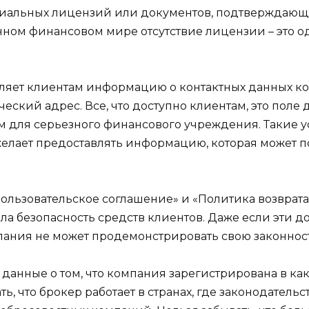
циальных лицензий или документов, подтверждающи
енном финансовом мире отсутствие лицензии – это 
яет клиентам информацию о контактных данных ком
кий адрес. Все, что доступно клиентам, это поле дл
для серьезного финансового учреждения. Такие усл
 желает предоставлять информацию, которая может 
 «Пользовательское соглашение» и «Политика возврат
а безопасность средств клиентов. Даже если эти до
мпания не может продемонстрировать свою законност
е данные о том, что компания зарегистрирована в 
ть, что брокер работает в странах, где законодатель